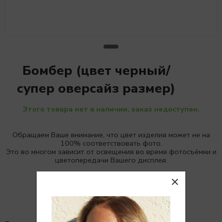
Бомбер (цвет черный/
супер оверсайз размер)
Этого товара нет в наличии, заказ недоступен.
Обращаем Ваше внимание, что цвет изделия может не на
100% соответствовать фото.
Это во многом зависит от освещения во время фотосъёмки и
цветопередачи Вашего дисплея.
Детали
Отзывы (0)