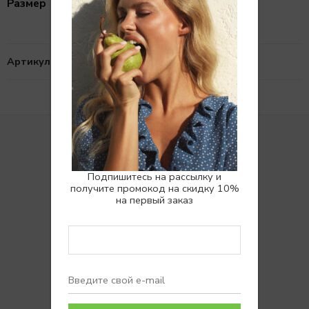
one
Размер
Артикул:
N/A
Подпишитесь на рассылку и
получите промокод на скидку 10%
Покупателям
на первый заказ
Доставка
Возврат
Вопросы и ответы
Отзывы