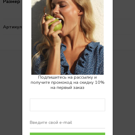
one
Размер
Артикул:
N/A
Подпишитесь на рассылку и
получите промокод на скидку 10%
Покупателям
на первый заказ
Доставка
Возврат
Вопросы и ответы
Отзывы