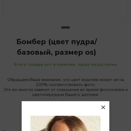
Бомбер (цвет пудра/
базовый, размер os)
Этого товара нет в наличии, заказ недоступен.
Обращаем Ваше внимание, что цвет изделия может не на
100% соответствовать фото.
Это во многом зависит от освещения во время фотосъёмки и
цветопередачи Вашего дисплея.
Детали
Отзывы (0)