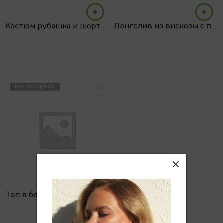
Костюм рубашка и шорты изо льна
Лонгслив из вискозы с пуговками на рукавах лайм
РАСПРОДАНО
Топ в бельевом стиле орнамент