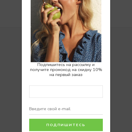
Покупателям
Подпишитесь на рассылку и
получите промокод на скидку 10%
Доставка
на первый заказ
Возврат
Вопросы и ответы
Отзывы
Программа лояльности
НУЖНА ПОМОЩЬ? МЫ РЯДОМ: