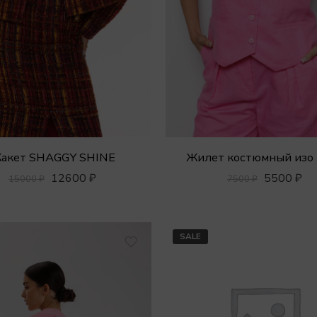
акет SHAGGY SHINE
Жилет костюмный изо 
12600
₽
5500
₽
15000
₽
7500
₽
SALE