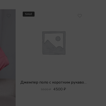
SALE
Джемпер поло с коротким рукавом из премиального хлопка
4500
₽
5500
₽