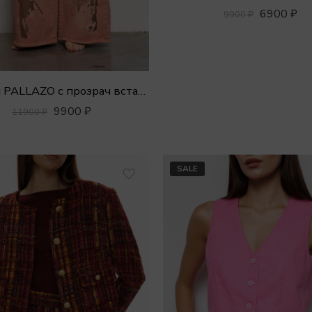
6900
₽
9900
₽
Джинсы PALLAZO с прозрач вставками
9900
₽
11900
₽
SALE