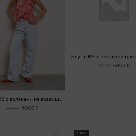
6900
₽
8900
₽
Блуза IRIS с воланами из воздушного тенсела
6900
₽
8900
₽
SALE