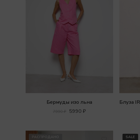
Бермуды изо льна
5990
₽
7990
₽
РАСПРОДАНО
SALE