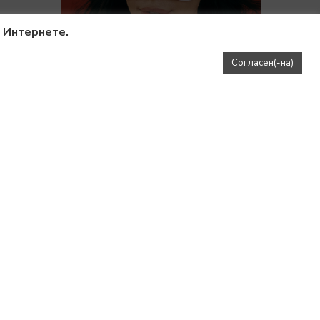
в Интернете.
Согласен(-на)
SE
МАСКА ДЛЯ СНА HEARTS SLEEP PR.
1490
₽
SALE