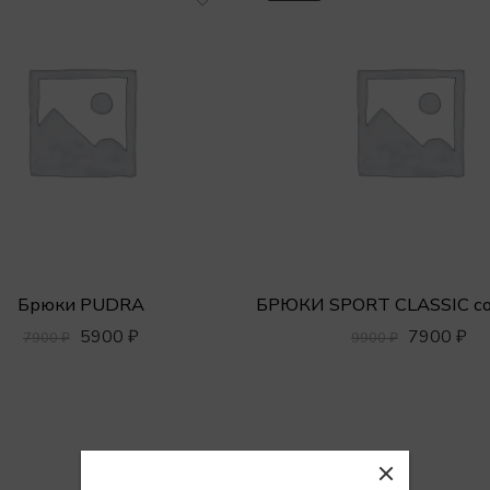
Брюки PUDRA
5900
₽
7900
₽
7900
₽
9900
₽