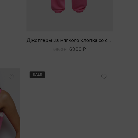
Джоггеры из мягкого хлопка со строчкой
6900
₽
9900
₽
SALE