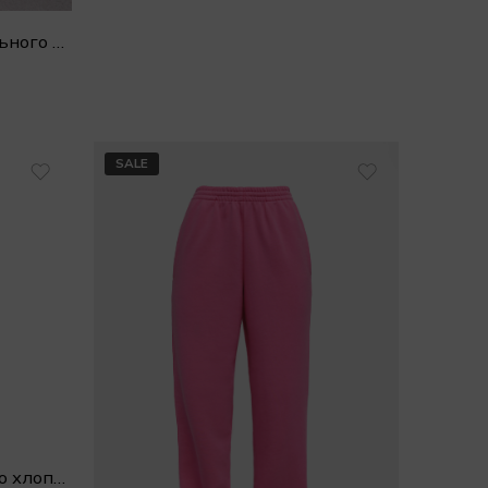
Джемпер поло из премиального хлопка
SALE
Джоггеры PALM из мягкого хлопка с вышивкой бел