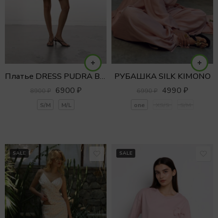
Платье DRESS PUDRA BALLON MINI с объемным рукавом
РУБАШКА SILK KIMONO
6900
₽
4990
₽
8900
₽
6990
₽
S/M
M/L
one
XS/S
S/M
SALE
SALE