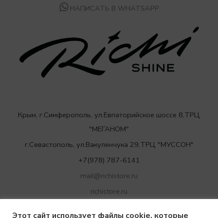
НАПИСАТЬ В WHATSAPP
Крым, г.Симферополь, ул.Евпаторийское шоссе 8,ТРЦ
"МЕГАНОМ"
г.Севастополь, ул.Вакуленчука 29,ТРЦ "МУССОН"
+7(978) 787-6141
mail@richistore.ru
richistore.ru
Этот сайт использует файлы cookie, которые