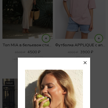
Топ MIA в бельевом стиле из атласной ткани
Футболка APPLIQUE с апликацией
4500
₽
3900
₽
6500
₽
4900
₽
XS/S
S/M
M/L
one
SALE