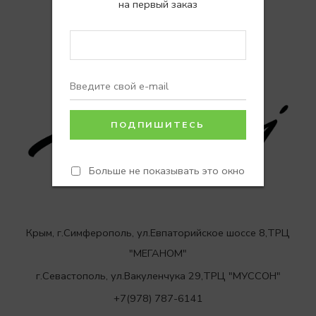
на первый заказ
позвоните или напишите нам:
НАПИСАТЬ В ЧАТ
НАПИСАТЬ В WHATSAPP
Больше не показывать это окно
Крым, г.Симферополь, ул.Евпаторийское шоссе 8,ТРЦ
"МЕГАНОМ"
г.Севастополь, ул.Вакуленчука 29,ТРЦ "МУССОН"
+7(978) 787-6141