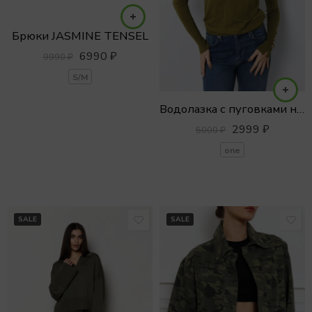
Брюки JASMINE TENSEL
6990
₽
9990
₽
S/M
Водолазка с пуговками на рукавах из вискозы
2999
₽
5000
₽
one
SALE
SALE