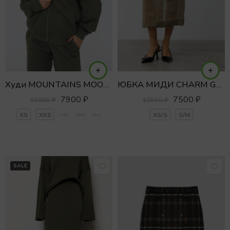
Худи MOUNTAINS MOOD из премиального хлопка
ЮБКА МИДИ CHARM GHOST
7900
₽
7500
₽
10900
₽
10500
₽
XS
XXS
S
M
L
XS/S
S/M
SALE