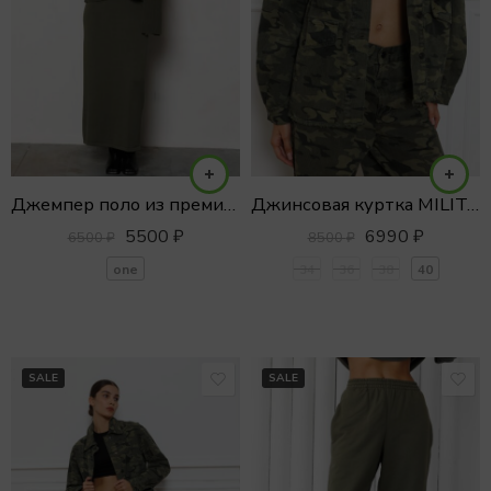
Джемпер поло из премиального хлопка
Джинсовая куртка MILITARY
5500
₽
6990
₽
6500
₽
8500
₽
one
34
36
38
40
SALE
SALE