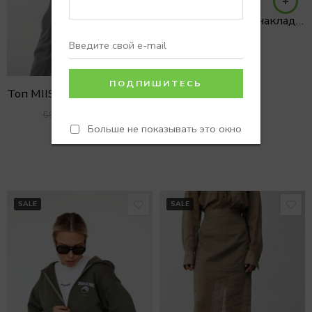
Футболка карго с накладными карманами
Топ MIIST HIGH NECK без рукавов
4900
₽
5900
₽
Больше не показывать это окно
XS/S
SALE
SALE