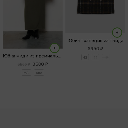
Юбка трапеция из твида
6990
₽
Юбка миди из премиального хлопка
42
44
46
3500
₽
5500
₽
M/L
one