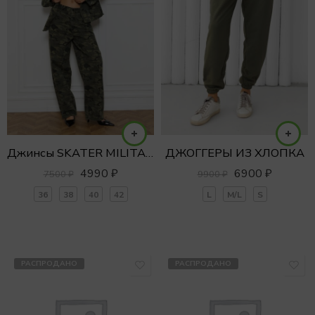
Джинсы SKATER MILITARY
ДЖОГГЕРЫ ИЗ ХЛОПКА
4990
₽
6900
₽
7500
₽
9900
₽
36
38
40
42
L
M/L
S
РАСПРОДАНО
РАСПРОДАНО