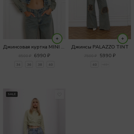
Джинсовая куртка MINI VINTAGE TINT
Джинсы PALAZZO TINT
6990
₽
5990
₽
8500
₽
7500
₽
34
36
38
40
40
42
SALE