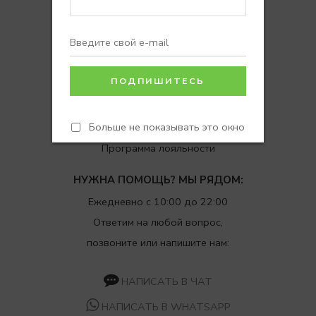
Покупателям
Доставка
Возврат
Вопросы и ответы
Отзывы
Больше не показывать это окно
Программа лояльности
НУЖНА ПОМОЩЬ? МЫ РЯДОМ:
Ежедневно с 10:00 до 22:00
Ответим на любой вопрос,
позвоните или напишите нам:
НАПИСАТЬ В ЧАТ
НАПИСАТЬ В WHATSAPP