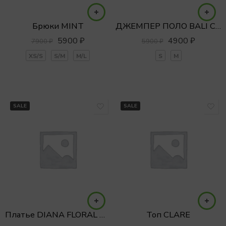
Брюки MINT
ДЖЕМПЕР ПОЛО BALI CROCHET
5900
₽
4900
₽
7900
₽
5900
₽
XS/S
S/M
M/L
S
M
SALE
SALE
Платье DIANA FLORAL MIDI
Топ CLARE