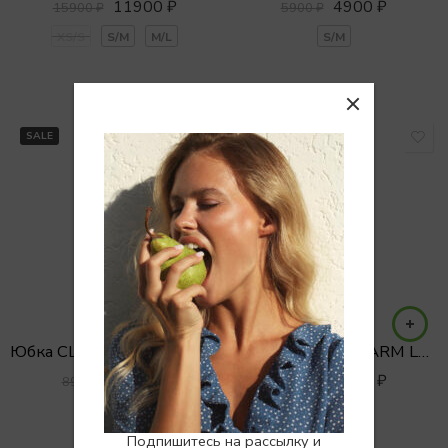
11900
₽
4900
₽
15900
₽
5900
₽
XS/S
S/M
M/L
S/M
SALE
SALE
Юбка CLARE LACE в бельевом стиле
ЮБКА МИДИ CHARM LACE TIFFANY
5900
₽
7900
₽
8900
₽
9900
₽
S/M
S/M
M/L
Подпишитесь на рассылку и